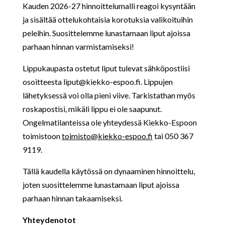
Kauden 2026-27 hinnoittelumalli reagoi kysyntään
ja sisältää ottelukohtaisia korotuksia valikoituihin
peleihin. Suosittelemme lunastamaan liput ajoissa
parhaan hinnan varmistamiseksi!
Lippukaupasta ostetut liput tulevat sähköpostiisi
osoitteesta
liput@kiekko-espoo.fi. Lippujen
lähetyksessä voi olla pieni viive. Tarkistathan myös
roskapostisi, mikäli lippu ei ole saapunut.
Ongelmatilanteissa ole yhteydessä Kiekko-Espoon
toimistoon
toimisto@kiekko-espoo.fi
tai 050 367
9119.
Tällä kaudella käytössä on dynaaminen hinnoittelu,
joten suosittelemme lunastamaan liput ajoissa
parhaan hinnan takaamiseksi.
Yhteydenotot