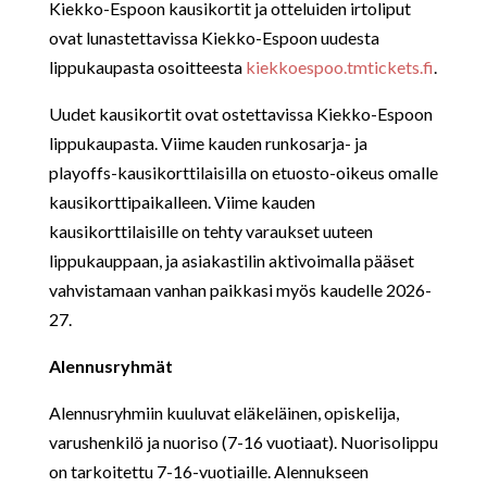
Kiekko-Espoon kausikortit ja otteluiden irtoliput
ovat lunastettavissa Kiekko-Espoon uudesta
lippukaupasta osoitteesta
kiekkoespoo.tmtickets.fi
.
Uudet kausikortit ovat ostettavissa Kiekko-Espoon
lippukaupasta. Viime kauden runkosarja- ja
playoffs-kausikorttilaisilla on etuosto-oikeus omalle
kausikorttipaikalleen. Viime kauden
kausikorttilaisille on tehty varaukset uuteen
lippukauppaan, ja asiakastilin aktivoimalla pääset
vahvistamaan vanhan paikkasi myös kaudelle 2026-
27.
Alennusryhmät
Alennusryhmiin kuuluvat eläkeläinen, opiskelija,
varushenkilö ja nuoriso (7-16 vuotiaat). Nuorisolippu
on tarkoitettu 7-16-vuotiaille. Alennukseen