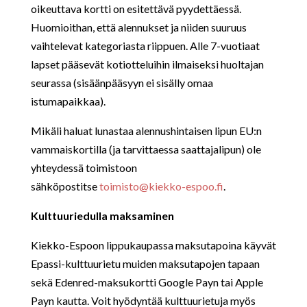
oikeuttava kortti on esitettävä pyydettäessä.
Huomioithan, että alennukset ja niiden suuruus
vaihtelevat kategoriasta riippuen. Alle 7-vuotiaat
lapset pääsevät kotiotteluihin ilmaiseksi huoltajan
seurassa (sisäänpääsyyn ei sisälly omaa
istumapaikkaa).
Mikäli haluat lunastaa alennushintaisen lipun EU:n
vammaiskortilla (ja tarvittaessa saattajalipun) ole
yhteydessä toimistoon
sähköpostitse
toimisto@kiekko-espoo.fi
.
Kulttuuriedulla maksaminen
Kiekko-Espoon lippukaupassa maksutapoina käyvät
Epassi-kulttuurietu muiden maksutapojen tapaan
sekä Edenred-maksukortti Google Payn tai Apple
Payn kautta. Voit hyödyntää kulttuurietuja myös