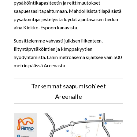
pysäköintikapasiteetin ja reittimuutokset
saapuessasi tapahtumaan. Mahdollisista tilapäisistä
pysäköintijärjestelyistä löydät ajantasaisen tiedon
aina Kiekko-Espoon kanavista.
Suosittelemme vahvasti julkisen liikenteen,
liityntäpysäköintien ja kimppakyytien
hyödyntämistä. Lähin metroasema sijaitsee vain 500
metrin päässä Areenasta.
Tarkemmat saapumisohjeet
Areenalle