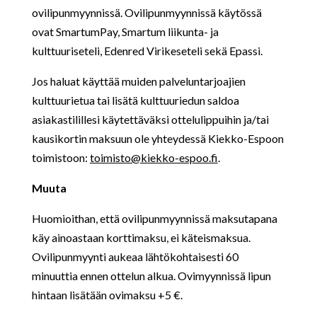
ovilipunmyynnissä. Ovilipunmyynnissä käytössä
ovat SmartumPay, Smartum liikunta- ja
kulttuuriseteli, Edenred Virikeseteli sekä Epassi.
Jos haluat käyttää muiden palveluntarjoajien
kulttuurietua tai lisätä kulttuuriedun saldoa
asiakastilillesi käytettäväksi ottelulippuihin ja/tai
kausikortin maksuun ole yhteydessä Kiekko-Espoon
toimistoon:
toimisto@kiekko-espoo.fi
.
Muuta
Huomioithan, että ovilipunmyynnissä maksutapana
käy ainoastaan korttimaksu, ei käteismaksua.
Ovilipunmyynti aukeaa lähtökohtaisesti 60
minuuttia ennen ottelun alkua. Ovimyynnissä lipun
hintaan lisätään ovimaksu +5 €.