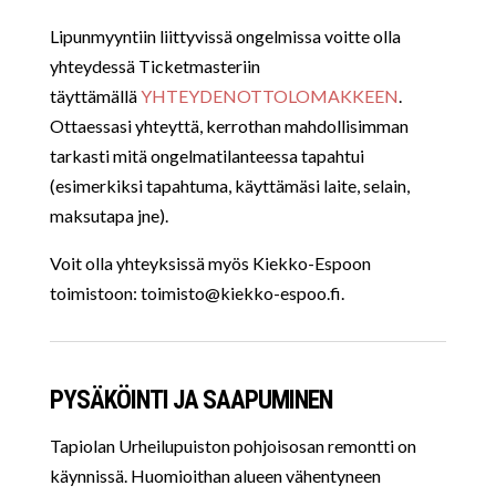
Lipunmyyntiin liittyvissä ongelmissa voitte olla
yhteydessä Ticketmasteriin
täyttämällä
YHTEYDENOTTOLOMAKKEEN
.
Ottaessasi yhteyttä, kerrothan mahdollisimman
tarkasti mitä ongelmatilanteessa tapahtui
(esimerkiksi tapahtuma, käyttämäsi laite, selain,
maksutapa jne).
Voit olla yhteyksissä myös Kiekko-Espoon
toimistoon:
toimisto@kiekko-espoo.fi
.
PYSÄKÖINTI JA SAAPUMINEN
Tapiolan Urheilupuiston pohjoisosan remontti on
käynnissä. Huomioithan alueen vähentyneen