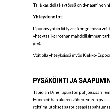
Tällä kaudella käytössä on dynaaminen hi
Yhteydenotot
Lipunmyyntiin liittyvissä ongelmissa voi
yhteyttä, kerrothan mahdollisimman tarka
jne).
Voit olla yhteyksissä myös Kiekko-Espoo
PYSÄKÖINTI JA SAAPUMI
Tapiolan Urheilupuiston pohjoisosan rem
Huomioithan alueen vähentyneen pysäköi
reittimuutokset saapuessasi tapahtumaa