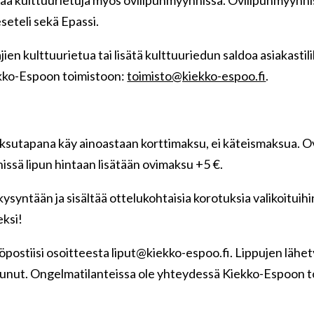
eseteli sekä Epassi.
en kulttuurietua tai lisätä kulttuuriedun saldoa asiakastilil
kko-Espoon toimistoon:
toimisto@kiekko-espoo.fi
.
sutapana käy ainoastaan korttimaksu, ei käteismaksua. Ov
ssä lipun hintaan lisätään ovimaksu +5 €.
ysyntään ja sisältää ottelukohtaisia korotuksia valikoitui
eksi!
öpostiisi osoitteesta
liput@kiekko-espoo.fi. Lippujen lähety
aapunut. Ongelmatilanteissa ole yhteydessä Kiekko-Espoon 