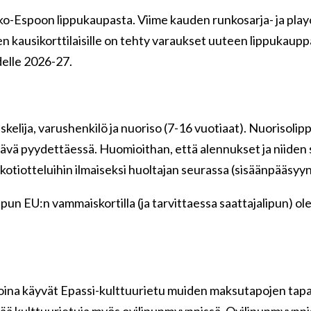
ko-Espoon lippukaupasta. Viime kauden runkosarja- ja playo
n kausikorttilaisille on tehty varaukset uuteen lippukauppaa
elle 2026-27.
kelija, varushenkilö ja nuoriso (7-16 vuotiaat). Nuorisolipp
tävä pyydettäessä. Huomioithan, että alennukset ja niiden
 kotiotteluihin ilmaiseksi huoltajan seurassa (sisäänpääsyyn
ipun EU:n vammaiskortilla (ja tarvittaessa saattajalipun) o
.
ina käyvät Epassi-kulttuurietu muiden maksutapojen tap
ntää kulttuurietuja myös ovilipunmyynnissä. Ovilipunmyyn