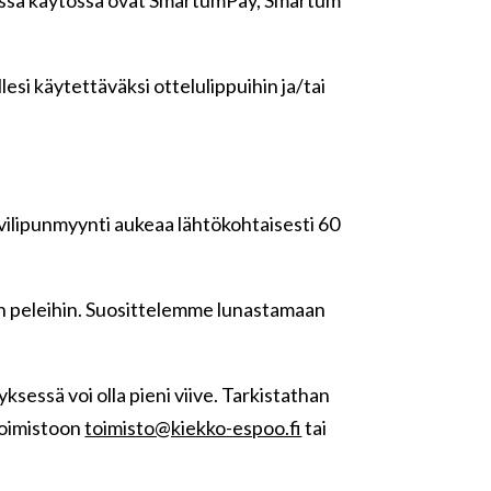
lesi käytettäväksi ottelulippuihin ja/tai
ilipunmyynti aukeaa lähtökohtaisesti 60
hin peleihin. Suosittelemme lunastamaan
ksessä voi olla pieni viive. Tarkistathan
toimistoon
toimisto@kiekko-espoo.fi
tai