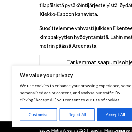
tilapäisistä pysäköintijärjestelyistä löyd
Kiekko-Espoon kanavista.
Suosittelemme vahvasti julkisen liikentee
kimppakyytien hyödyntämistä. Lähin met
metrin päässä Areenasta.
Tarkemmat saapumisohje
We value your privacy
We use cookies to enhance your browsing experience, serve
personalised ads or content, and analyse our traffic. By
clicking "Accept All", you consent to our use of cookies.
Customise
Reject All
Accept All
Espoo Metro Areena 2026 I Tapiolan Monitoimiaree