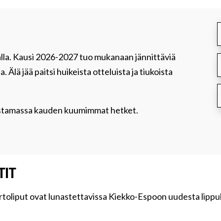
nalla. Kausi 2026-2027 tuo mukanaan jännittäviä
. Älä jää paitsi huikeista otteluista ja tiukoista
odistamassa kauden kuumimmat hetket.
!
TIT
irtoliput ovat lunastettavissa Kiekko-Espoon uudesta lipp