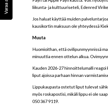
Varaa aitio!
liikunta- ja kulttuuriseteli, Edenred Virik
Jos haluat käyttää muiden palveluntarjoaji
kausikortin maksuun ole yhteydessä Kie
Muuta
Huomioithan, että ovilipunmyynnissä mak
minuuttia ennen ottelun alkua. Ovimyynni
Kauden 2026-27 hinnoittelumalli reagoi k
liput ajoissa parhaan hinnan varmistamis
Lippukaupasta ostetut liput tulevat sähk
myös roskapostisi, mikäli lippu ei ole s
050 367 9119.