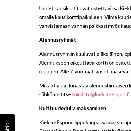
Uudet kausikortit ovat ostettavissa Kiek
omalle kausikorttipaikalleen. Viime kaude
vahvistamaan vanhan paikkasi myös kaud
Alennusryhmät
Alennusryhmiin kuuluvat eläkeläinen, opis
Alennukseen oikeuttava kortti on esitet
riippuen. Alle 7-vuotiaat lapset pääsevät
Mikäli haluat lunastaa alennushintaisen l
sähköpostitse
toimisto@kiekko-espoo.fi
Kulttuuriedulla maksaminen
Kiekko-Espoon lippukaupassa maksutapo
Payn tai Apple Payn kautta. Voit hyödy