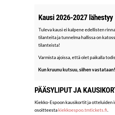
Kausi 2026-2027 lähestyy
Tuleva kausi ei kalpene edellisten rin
tilanteita ja tunnelma hallissa on katossa
tilanteista!
Varmista ajoissa, että olet paikalla t
Kun kruunu kutsuu, siihen vastataan
PÄÄSYLIPUT JA KAUSIKOR
Kiekko-Espoon kausikortit ja otteluiden 
osoitteesta
kiekkoespoo.tmtickets.fi
.