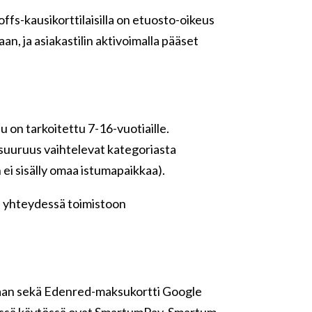
ffs-kausikorttilaisilla on etuosto-oikeus
n, ja asiakastilin aktivoimalla pääset
u on tarkoitettu 7-16-vuotiaille.
 suuruus vaihtelevat kategoriasta
 ei sisälly omaa istumapaikkaa).
le yhteydessä toimistoon
aan sekä Edenred-maksukortti Google
nissä käytössä ovat SmartumPay, Smartum