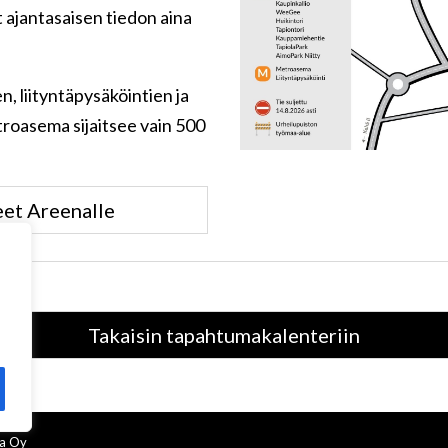
ät ajantasaisen tiedon aina
n, liityntäpysäköintien ja
roasema sijaitsee vain 500
et Areenalle
Takaisin tapahtumakalenteriin
na Oy