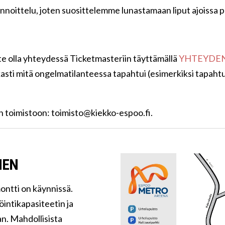
nnoittelu, joten suosittelemme lunastamaan liput ajoissa 
tte olla yhteydessä Ticketmasteriin täyttämällä
YHTEYDE
sti mitä ongelmatilanteessa tapahtui (esimerkiksi tapahtu
n toimistoon:
toimisto@kiekko-espoo.fi
.
NEN
ontti on käynnissä.
ntikapasiteetin ja
n. Mahdollisista