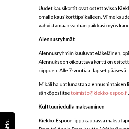
Uudet kausikortit ovat ostettavissa Kiek
omalle kausikorttipaikalleen. Viime kaude
vahvistamaan vanhan paikkasi myös kaud
Alennusryhmät
Alennusryhmiin kuuluvat eläkeläinen, opis
Alennukseen oikeuttava kortti on esitet
riippuen. Alle 7-vuotiaat lapset pääsevät
Mikäli haluat lunastaa alennushintaisen l
sähköpostitse
toimisto@kiekko-espoo.fi
Kulttuuriedulla maksaminen
Kiekko-Espoon lippukaupassa maksutapo
Payn tai Apple Payn kautta. Voit hyödy