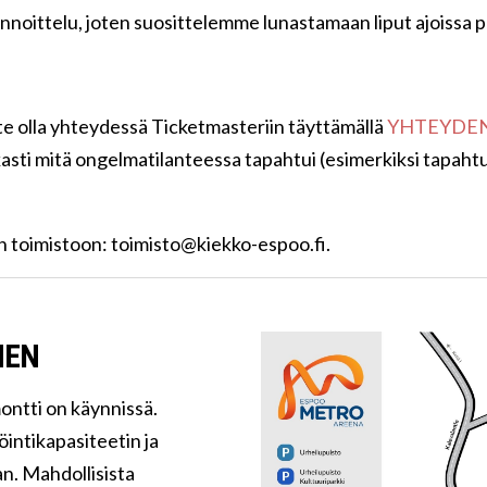
nnoittelu, joten suosittelemme lunastamaan liput ajoissa 
tte olla yhteydessä Ticketmasteriin täyttämällä
YHTEYDE
sti mitä ongelmatilanteessa tapahtui (esimerkiksi tapahtu
n toimistoon:
toimisto@kiekko-espoo.fi
.
NEN
ontti on käynnissä.
ntikapasiteetin ja
n. Mahdollisista