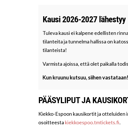
Kausi 2026-2027 lähestyy
Tuleva kausi ei kalpene edellisten rin
tilanteita ja tunnelma hallissa on katossa
tilanteista!
Varmista ajoissa, että olet paikalla t
Kun kruunu kutsuu, siihen vastataan
PÄÄSYLIPUT JA KAUSIKOR
Kiekko-Espoon kausikortit ja otteluiden 
osoitteesta
kiekkoespoo.tmtickets.fi
.