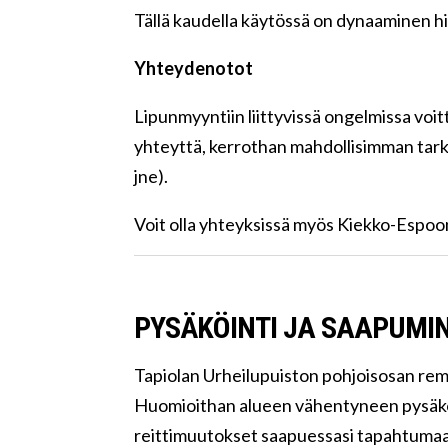
Tällä kaudella käytössä on dynaaminen hi
Yhteydenotot
Lipunmyyntiin liittyvissä ongelmissa voi
yhteyttä, kerrothan mahdollisimman tarka
jne).
Voit olla yhteyksissä myös Kiekko-Espoo
PYSÄKÖINTI JA SAAPUMI
Tapiolan Urheilupuiston pohjoisosan rem
Huomioithan alueen vähentyneen pysäköi
reittimuutokset saapuessasi tapahtumaa