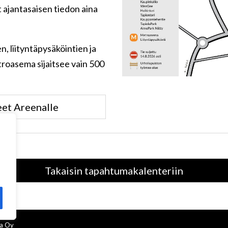
ät ajantasaisen tiedon aina
n, liityntäpysäköintien ja
roasema sijaitsee vain 500
et Areenalle
Takaisin tapahtumakalenteriin
na Oy