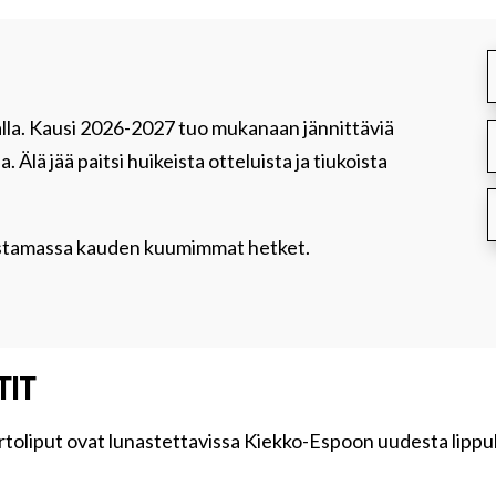
nalla. Kausi 2026-2027 tuo mukanaan jännittäviä
. Älä jää paitsi huikeista otteluista ja tiukoista
odistamassa kauden kuumimmat hetket.
!
TIT
irtoliput ovat lunastettavissa Kiekko-Espoon uudesta lipp