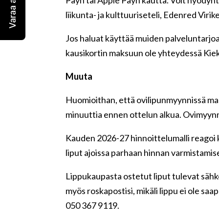
Varaa aitio!
liikunta- ja kulttuuriseteli, Edenred Virik
Jos haluat käyttää muiden palveluntarjoaji
kausikortin maksuun ole yhteydessä Kie
Muuta
Huomioithan, että ovilipunmyynnissä mak
minuuttia ennen ottelun alkua. Ovimyynni
Kauden 2026-27 hinnoittelumalli reagoi k
liput ajoissa parhaan hinnan varmistamis
Lippukaupasta ostetut liput tulevat sähk
myös roskapostisi, mikäli lippu ei ole s
050 367 9119.