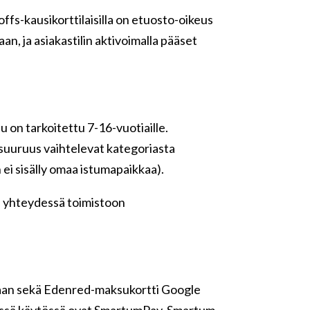
ffs-kausikorttilaisilla on etuosto-oikeus
n, ja asiakastilin aktivoimalla pääset
u on tarkoitettu 7-16-vuotiaille.
 suuruus vaihtelevat kategoriasta
 ei sisälly omaa istumapaikkaa).
le yhteydessä toimistoon
aan sekä Edenred-maksukortti Google
nissä käytössä ovat SmartumPay, Smartum