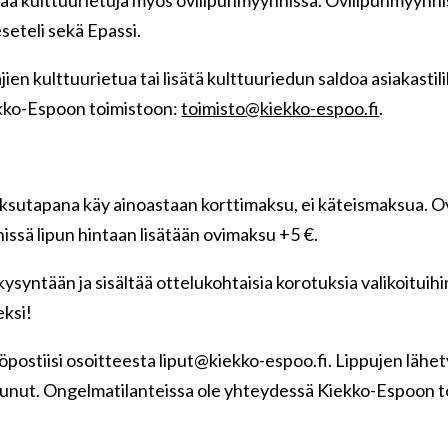
eseteli sekä Epassi.
en kulttuurietua tai lisätä kulttuuriedun saldoa asiakastilil
kko-Espoon toimistoon:
toimisto@kiekko-espoo.fi
.
sutapana käy ainoastaan korttimaksu, ei käteismaksua. Ov
ssä lipun hintaan lisätään ovimaksu +5 €.
ysyntään ja sisältää ottelukohtaisia korotuksia valikoitui
eksi!
öpostiisi osoitteesta
liput@kiekko-espoo.fi. Lippujen lähety
aapunut. Ongelmatilanteissa ole yhteydessä Kiekko-Espoon 