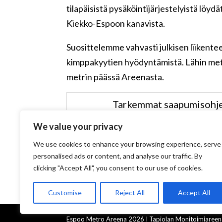
tilapäisistä pysäköintijärjestelyistä löyd
Kiekko-Espoon kanavista.
Suosittelemme vahvasti julkisen liikentee
kimppakyytien hyödyntämistä. Lähin met
metrin päässä Areenasta.
Tarkemmat saapumisohje
We value your privacy
We use cookies to enhance your browsing experience, serve
personalised ads or content, and analyse our traffic. By
clicking "Accept All", you consent to our use of cookies.
Customise
Reject All
Accept All
Espoo Metro Areena 2026 I Tapiolan Monitoimiaree