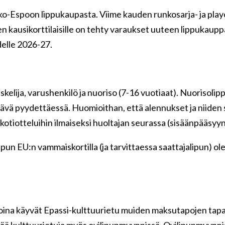
ko-Espoon lippukaupasta. Viime kauden runkosarja- ja playo
n kausikorttilaisille on tehty varaukset uuteen lippukauppaa
elle 2026-27.
kelija, varushenkilö ja nuoriso (7-16 vuotiaat). Nuorisolipp
tävä pyydettäessä. Huomioithan, että alennukset ja niiden
 kotiotteluihin ilmaiseksi huoltajan seurassa (sisäänpääsyyn
ipun EU:n vammaiskortilla (ja tarvittaessa saattajalipun) o
.
ina käyvät Epassi-kulttuurietu muiden maksutapojen tap
ntää kulttuurietuja myös ovilipunmyynnissä. Ovilipunmyyn