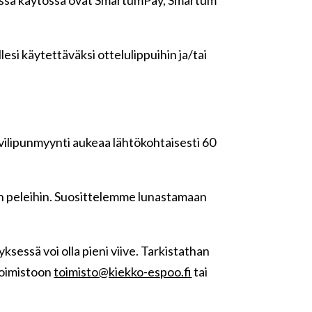
lesi käytettäväksi ottelulippuihin ja/tai
ilipunmyynti aukeaa lähtökohtaisesti 60
hin peleihin. Suosittelemme lunastamaan
ksessä voi olla pieni viive. Tarkistathan
toimistoon
toimisto@kiekko-espoo.fi
tai