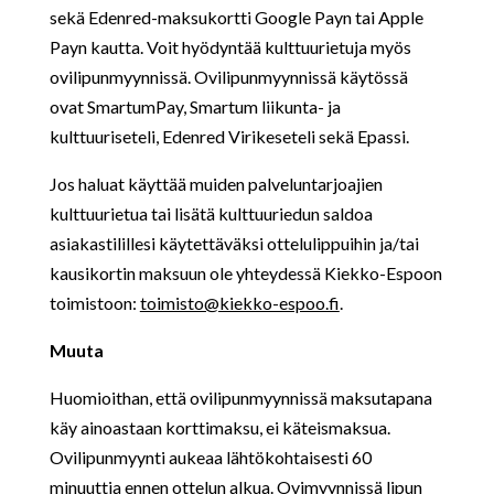
sekä Edenred-maksukortti Google Payn tai Apple
Payn kautta. Voit hyödyntää kulttuurietuja myös
ovilipunmyynnissä. Ovilipunmyynnissä käytössä
ovat SmartumPay, Smartum liikunta- ja
kulttuuriseteli, Edenred Virikeseteli sekä Epassi.
Jos haluat käyttää muiden palveluntarjoajien
kulttuurietua tai lisätä kulttuuriedun saldoa
asiakastilillesi käytettäväksi ottelulippuihin ja/tai
kausikortin maksuun ole yhteydessä Kiekko-Espoon
toimistoon:
toimisto@kiekko-espoo.fi
.
Muuta
Huomioithan, että ovilipunmyynnissä maksutapana
käy ainoastaan korttimaksu, ei käteismaksua.
Ovilipunmyynti aukeaa lähtökohtaisesti 60
minuuttia ennen ottelun alkua. Ovimyynnissä lipun