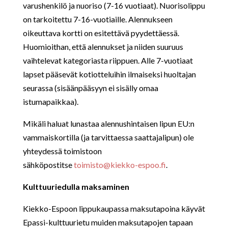
varushenkilö ja nuoriso (7-16 vuotiaat). Nuorisolippu
on tarkoitettu 7-16-vuotiaille. Alennukseen
oikeuttava kortti on esitettävä pyydettäessä.
Huomioithan, että alennukset ja niiden suuruus
vaihtelevat kategoriasta riippuen. Alle 7-vuotiaat
lapset pääsevät kotiotteluihin ilmaiseksi huoltajan
seurassa (sisäänpääsyyn ei sisälly omaa
istumapaikkaa).
Mikäli haluat lunastaa alennushintaisen lipun EU:n
vammaiskortilla (ja tarvittaessa saattajalipun) ole
yhteydessä toimistoon
sähköpostitse
toimisto@kiekko-espoo.fi
.
Kulttuuriedulla maksaminen
Kiekko-Espoon lippukaupassa maksutapoina käyvät
Epassi-kulttuurietu muiden maksutapojen tapaan