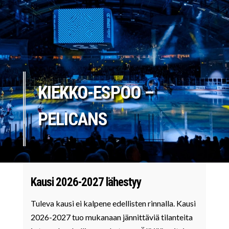
KIEKKO-ESPOO –
PELICANS
Kausi 2026-2027 lähestyy
Tuleva kausi ei kalpene edellisten rinnalla. Kausi
2026-2027 tuo mukanaan jännittäviä tilanteita