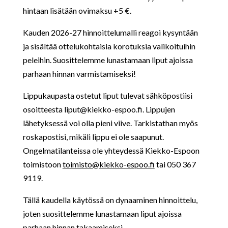
hintaan lisätään ovimaksu +5 €.
Kauden 2026-27 hinnoittelumalli reagoi kysyntään
ja sisältää ottelukohtaisia korotuksia valikoituihin
peleihin. Suosittelemme lunastamaan liput ajoissa
parhaan hinnan varmistamiseksi!
Lippukaupasta ostetut liput tulevat sähköpostiisi
osoitteesta
liput@kiekko-espoo.fi. Lippujen
lähetyksessä voi olla pieni viive. Tarkistathan myös
roskapostisi, mikäli lippu ei ole saapunut.
Ongelmatilanteissa ole yhteydessä Kiekko-Espoon
toimistoon
toimisto@kiekko-espoo.fi
tai 050 367
9119.
Tällä kaudella käytössä on dynaaminen hinnoittelu,
joten suosittelemme lunastamaan liput ajoissa
parhaan hinnan takaamiseksi.