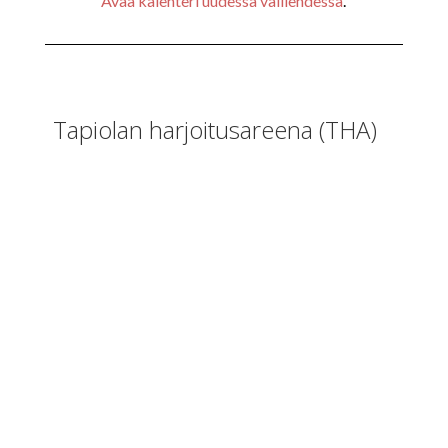
Avaa kalenteri uudessa välilehdessä
.