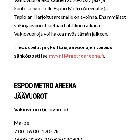
kuntosalivuoroille Espoo Metro Areenalle ja
Tapiolan Harjoitusareenalle on avoinna. Ensimmäiset
vakiojäävuorot jaetaan huhtikuun aikana.
Vakiovuoroja voi hakea myös tämän jälkeen.
Tiedustelut ja yksittäisjäävuorojen varaus
sähköpostitse
myynti@metroareena.fi
.
ESPOO METRO AREENA
JÄÄVUOROT
Vakiovuoro (irtovuoro)
Ma-pe
7:00–16:00 170 €/h
16:00–22:00 210 €/h (280 €/h)