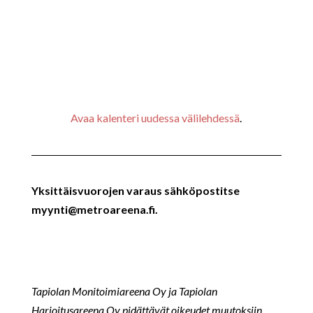
Avaa kalenteri uudessa välilehdessä
.
Yksittäisvuorojen varaus sähköpostitse
myynti@metroareena.fi.
Tapiolan Monitoimiareena Oy ja Tapiolan
Harjoitusareena Oy pidättävät oikeudet muutoksiin.