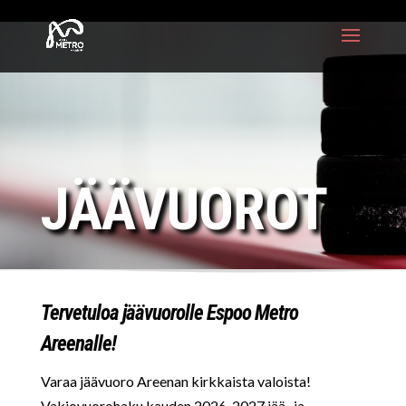
JÄÄVUOROT
Tervetuloa jäävuorolle Espoo Metro
Areenalle!
Varaa jäävuoro Areenan kirkkaista valoista!
Vakiovuorohaku kauden 2026-2027 jää- ja