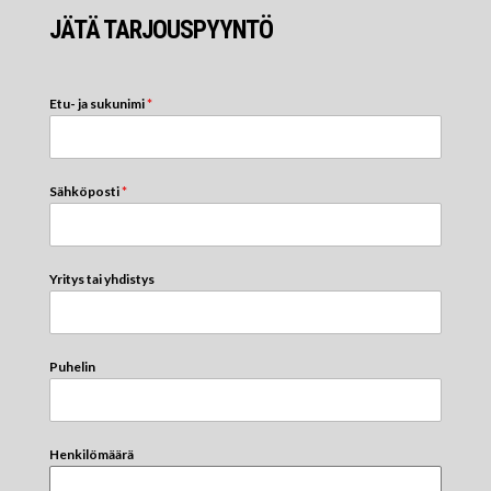
JÄTÄ TARJOUSPYYNTÖ
Etu- ja sukunimi
*
Sähköposti
*
Yritys tai yhdistys
Puhelin
Henkilömäärä