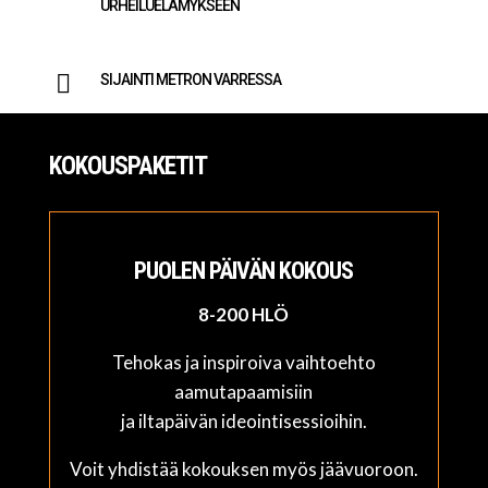
URHEILUELÄMYKSEEN

SIJAINTI METRON VARRESSA
KOKOUSPAKETIT
PUOLEN PÄIVÄN KOKOUS
8-200 HLÖ
Tehokas ja inspiroiva vaihtoehto
aamutapaamisiin
ja iltapäivän ideointisessioihin.
Voit yhdistää kokouksen myös jäävuoroon.