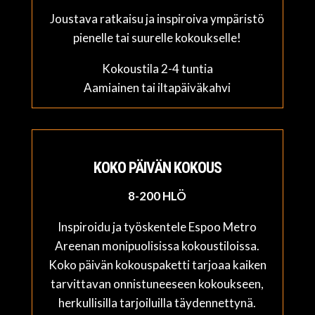
Joustava ratkaisu ja inspiroiva ympäristö
pienelle tai suurelle kokoukselle!
Kokoustila 2-4 tuntia
Aamiainen tai iltapäiväkahvi
KOKO PÄIVÄN KOKOUS
8-200 HLÖ
Inspiroidu ja työskentele Espoo Metro
Areenan monipuolisissa kokoustiloissa.
Koko päivän kokouspaketti tarjoaa kaiken
tarvittavan onnistuneeseen kokoukseen,
herkullisilla tarjoiluilla täydennettynä.