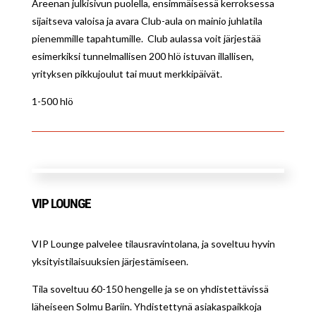
Areenan julkisivun puolella, ensimmäisessä kerroksessa
sijaitseva valoisa ja avara Club-aula on mainio juhlatila
pienemmille tapahtumille.
Club aulassa voit järjestää
esimerkiksi tunnelmallisen 200 hlö istuvan illallisen,
yrityksen pikkujoulut tai muut merkkipäivät.
1-500 hlö
VIP LOUNGE
VIP Lounge palvelee tilausravintolana, ja soveltuu hyvin
yksityistilaisuuksien järjestämiseen.
Tila soveltuu 60-150 hengelle ja se on yhdistettävissä
läheiseen Solmu Bariin. Yhdistettynä asiakaspaikkoja