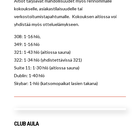
Aitiot tarjoavat mahdollisuudet myös rennommalle
kokoukselle, asiakastilaisuudelle tai
verkostoitumistapahtumalle. Kokouksen aitiossa voi
yhdistää myös otteluelämykseen.
308: 1-16 hlö,
349: 1-16 hlö
321: 1-43 hlö (aitiossa sauna)
322: 1-34 hlö (yhdistettävissä 321)
Suite 11: 1-30 hlö (aitiossa sauna)
Dublin: 1-40 hlö
Skybar: 1-hlö (katsomopaikat lasien takana)
CLUB AULA