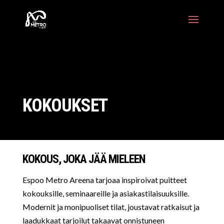
KOKOUKSET
KOKOUS, JOKA JÄÄ MIELEEN
Espoo Metro Areena tarjoaa inspiroivat puitteet
kokouksille, seminaareille ja asiakastilaisuuksille.
Modernit ja monipuoliset tilat, joustavat ratkaisut ja
laadukkaat tarjoilut takaavat onnistuneen