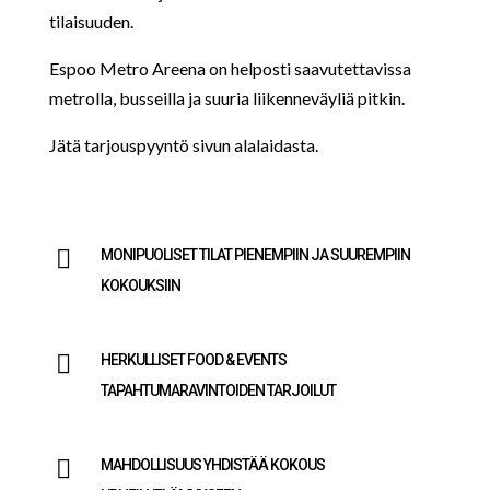
tilaisuuden.
Espoo Metro Areena on helposti saavutettavissa
metrolla, busseilla ja suuria liikenneväyliä pitkin.
Jätä tarjouspyyntö sivun alalaidasta.

MONIPUOLISET TILAT PIENEMPIIN JA SUUREMPIIN
KOKOUKSIIN

HERKULLISET FOOD & EVENTS
TAPAHTUMARAVINTOIDEN TARJOILUT

MAHDOLLISUUS YHDISTÄÄ KOKOUS