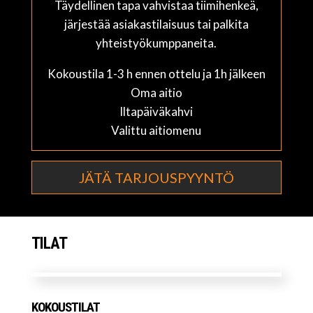
Täydellinen tapa vahvistaa tiimihenkeä,
järjestää asiakastilaisuus tai palkita
yhteistyökumppaneita.
Kokoustila 1-3 h ennen ottelu ja 1h jälkeen
Oma aitio
Iltapäiväkahvi
Valittu aitiomenu
JÄTÄ TARJOUSPYYNTÖ
TILAT
KOKOUSTILAT