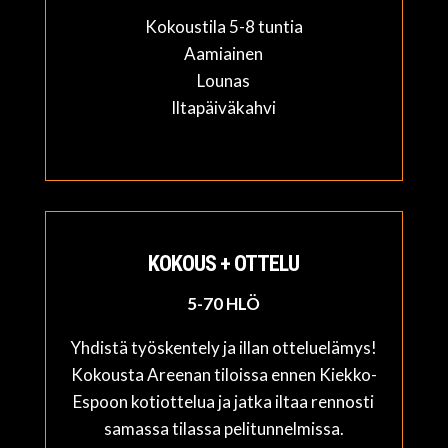
Kokoustila 5-8 tuntia
Aamiainen
Lounas
Iltapäiväkahvi
KOKOUS + OTTELU
5-70 HLÖ
Yhdistä työskentely ja illan otteluelämys!
Kokousta Areenan tiloissa ennen Kiekko-
Espoon kotiottelua ja jatka iltaa rennosti
samassa tilassa pelitunnelmissa.