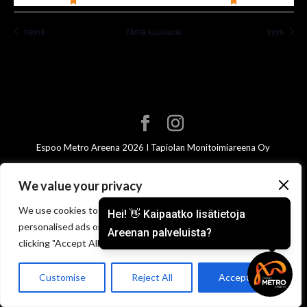
featured
featured
tapahtumat
tapahtuma
tapahtumat
tapahtumat
tapahtumat
tapahtuma
tapaht
tapahtumat
tapahtumat
heinä
Tämä kuukausi
syys
Espoo Metro Areena 2026 I Tapiolan Monitoimiareena Oy
We value your privacy
We use cookies to enhance your browsing experience, serve
Hei! 👋 Kaipaatko lisätietoja
personalised ads or content, and analyse our traffic. By
Areenan palveluista?
clicking "Accept All", you consent to our use of cookies.
Customise
Reject All
Accept All
Varaa aitio!