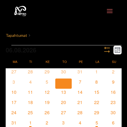
Jääkiekko
Tapahtumat
Jääkiekko
06.08.2026
Tapahtumat
Tapa
Valitse
Näkymät
Kuuka
Show
päivä.
View
navigointi
Filters
MA
MAANANTAI
TI
TIISTAI
KE
KESKIVIIKKO
TO
TORSTAI
PE
PERJANTAI
LA
LAUANTAI
SU
SUNNU
Kalenteri
Navig
0
0
0
0
0
0
0
27
28
29
30
31
1
2
/
tapahtumat
tapahtumat
tapahtumat
tapahtumat
tapahtumat
tapahtumat
tapaht
0
0
0
0
0
0
0
3
4
5
6
7
8
9
Tapahtumat
tapahtumat
tapahtumat
tapahtumat
tapahtumat
tapahtumat
tapahtumat
tapaht
0
0
0
0
0
0
0
10
11
12
13
14
15
16
tapahtumat
tapahtumat
tapahtumat
tapahtumat
tapahtumat
tapahtumat
tapahtu
0
0
0
0
0
0
0
17
18
19
20
21
22
23
tapahtumat
tapahtumat
tapahtumat
tapahtumat
tapahtumat
tapahtumat
tapahtu
0
0
0
0
0
0
0
24
25
26
27
28
29
30
tapahtumat
tapahtumat
tapahtumat
tapahtumat
tapahtumat
tapahtumat
tapahtu
0
1
has
0
0
0
1
has
0
31
1
2
3
4
5
6